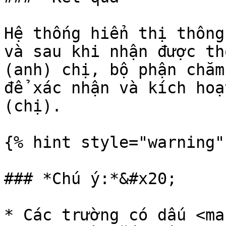
Hệ thống hiển thị thông
và sau khi nhận được th
(anh) chị, bộ phận chăm
để xác nhận và kích hoạ
(chị).

{% hint style="warning" 
### *Chú ý:*&#x20;

* Các trường có dấu <ma