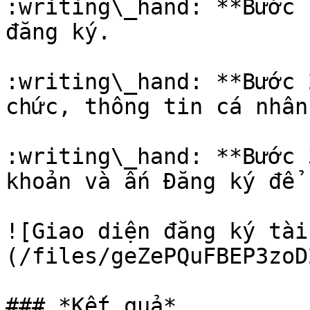
:writing\_hand: **Bước 
đăng ký.

:writing\_hand: **Bước 
chức, thông tin cá nhân
:writing\_hand: **Bước 
khoản và ấn Đăng ký để 
![Giao diện đăng ký tài
(/files/geZePQuFBEP3zoD
### *Kết quả*
