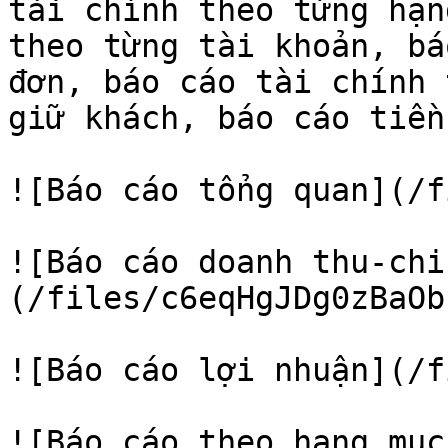
tài chính theo từng hạn
theo từng tài khoản, bá
đơn, báo cáo tài chính 
giữ khách, báo cáo tiền
![Báo cáo tổng quan](/f
![Báo cáo doanh thu-chi
(/files/c6eqHgJDg0zBaOb
![Báo cáo lợi nhuận](/f
![Báo cáo theo hạng mục