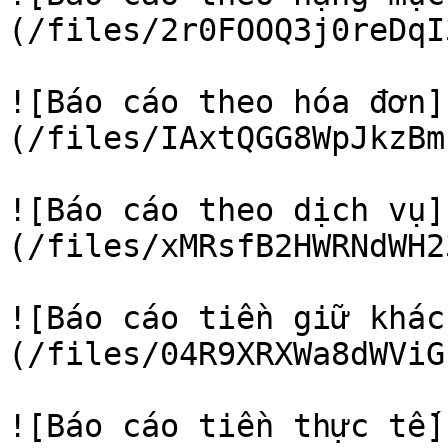
(/files/2r0FOOQ3j0reDqI
![Báo cáo theo hóa đơn]
(/files/IAxtQGG8WpJkzBm
![Báo cáo theo dịch vụ]
(/files/xMRsfB2HWRNdWH2
![Báo cáo tiền giữ khác
(/files/04R9XRXWa8dWViG
![Báo cáo tiền thực tế]