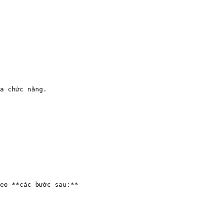
a chức năng.

eo **các bước sau:**
