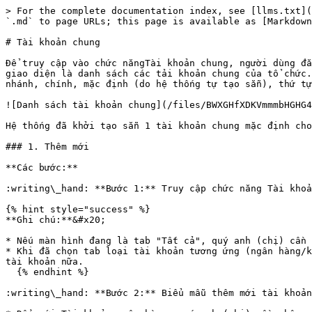
> For the complete documentation index, see [llms.txt](
`.md` to page URLs; this page is available as [Markdown
# Tài khoản chung

Để truy cập vào chức năngTài khoản chung, người dùng đă
giao diện là danh sách các tải khoản chung của tổ chức.
nhánh, chính, mặc định (do hệ thống tự tạo sẵn), thứ tự
![Danh sách tài khoản chung](/files/BWXGHfXDKVmmmbHGHG4
Hệ thống đã khởi tạo sẵn 1 tài khoản chung mặc định cho
### 1. Thêm mới

**Các bước:**

:writing\_hand: **Bước 1:** Truy cập chức năng Tài khoả
{% hint style="success" %}

**Ghi chú:**&#x20;

* Nếu màn hình đang là tab "Tất cả", quý anh (chị) cần 
* Khi đã chọn tab loại tài khoản tương ứng (ngân hàng/k
tài khoản nữa.

  {% endhint %}

:writing\_hand: **Bước 2:** Biểu mẫu thêm mới tài khoản