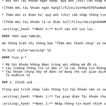
* Đối với Tài khoản ngân hàng: quý anh (chị) cần nhập n
![Thêm mới tài khoản ngân hàng](/files/2soY6wTGfDfwwNak
* Thêm mới ví điện tử, quý anh (chị) cần nhập thông tin
![Thêm mới tài khoản là ví điện tử](/files/tmLzIgt85M4M
:writing\_hand: **Bước 3:** Kích vào nút Lưu lại.

#### *Kết quả:*&#x20;

Hệ thống hiển thị thông báo "Thêm mới thành công" và tà
{% hint style="warning" %}

#### *Lưu ý:*

* Mã tài khoản không được trùng với những mã đã có.

* Các trường thông tin có dấu \* là các thông tin không
* Tài khoản chung này sẽ được sử dụng cho các giao dịch
  {% endhint %}

### 2. Chỉnh sửa

Trong quá trình nhập liệu thông tin tài khoản nếu có sa
:writing\_hand: **Bước 1:** Tại giao diện Tài khoản chu
:writing\_hand: **Bước 2:** Nhập thông tin muốn chỉnh s