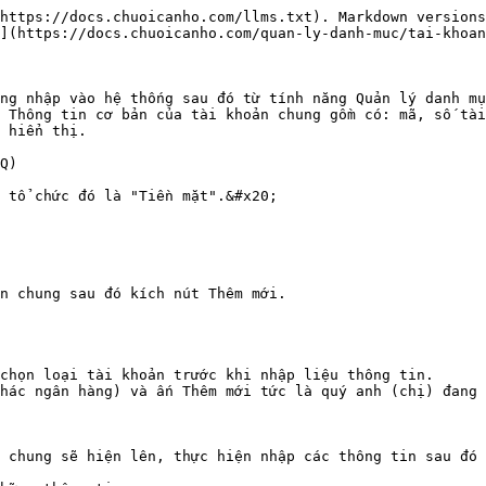
https://docs.chuoicanho.com/llms.txt). Markdown versions
](https://docs.chuoicanho.com/quan-ly-danh-muc/tai-khoan
ng nhập vào hệ thống sau đó từ tính năng Quản lý danh mụ
 Thông tin cơ bản của tài khoản chung gồm có: mã, số tài
 hiển thị.

Q)

 tổ chức đó là "Tiền mặt".&#x20;

n chung sau đó kích nút Thêm mới.

chọn loại tài khoản trước khi nhập liệu thông tin.

hác ngân hàng) và ấn Thêm mới tức là quý anh (chị) đang 
 chung sẽ hiện lên, thực hiện nhập các thông tin sau đó 