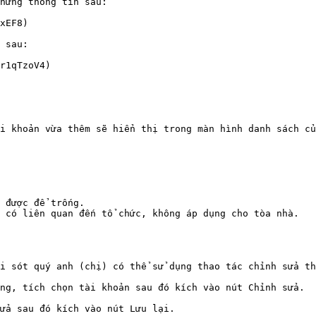
hững thông tin sau:

xEF8)

 sau:

r1qTzoV4)

i khoản vừa thêm sẽ hiển thị trong màn hình danh sách củ
 được để trống.

 có liên quan đến tổ chức, không áp dụng cho tòa nhà.

i sót quý anh (chị) có thể sử dụng thao tác chỉnh sửa th
ng, tích chọn tài khoản sau đó kích vào nút Chỉnh sửa.

ửa sau đó kích vào nút Lưu lại.
