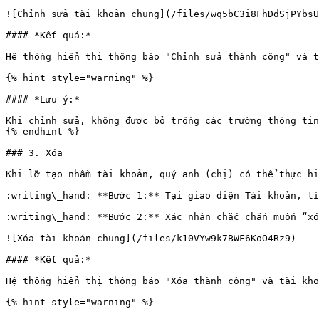
![Chỉnh sửa tài khoản chung](/files/wq5bC3i8FhDdSjPYbsU
#### *Kết quả:*

Hệ thống hiển thị thông báo "Chỉnh sửa thành công" và t
{% hint style="warning" %}

#### *Lưu ý:*

Khi chỉnh sửa, không được bỏ trống các trường thông tin
{% endhint %}

### 3. Xóa

Khi lỡ tạo nhầm tài khoản, quý anh (chị) có thể thực hi
:writing\_hand: **Bước 1:** Tại giao diện Tài khoản, tí
:writing\_hand: **Bước 2:** Xác nhận chắc chắn muốn “xó
![Xóa tài khoản chung](/files/k10VYw9k7BWF6KoO4Rz9)

#### *Kết quả:*

Hệ thống hiển thị thông báo "Xóa thành công" và tài kho
{% hint style="warning" %}
