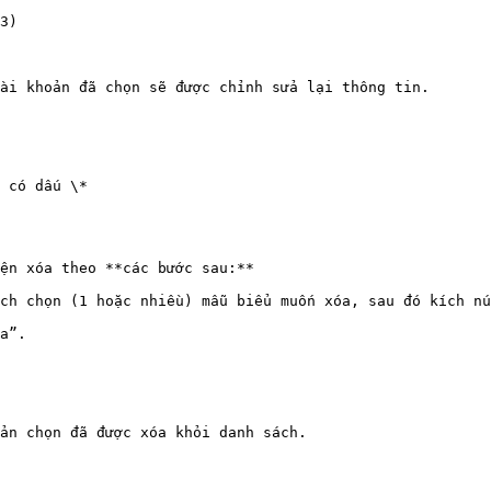
3)

ài khoản đã chọn sẽ được chỉnh sửa lại thông tin.

 có dấu \*

ện xóa theo **các bước sau:**

ch chọn (1 hoặc nhiều) mẫu biểu muốn xóa, sau đó kích nú
a”.

ản chọn đã được xóa khỏi danh sách.
