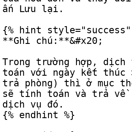
ấn Lưu lại.

{% hint style="success" 
**Ghi chú:**&#x20;

Trong trường hợp, dịch 
toán với ngày kết thúc 
trả phòng) thì ở mục th
sẽ tính toán và trả về 
dịch vụ đó.

{% endhint %}
