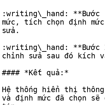
:writing\_hand: **Bước 
mức, tích chọn định mức
sửa.

:writing\_hand: **Bước 
chỉnh sửa sau đó kích v
#### *Kết quả:*

Hệ thống hiển thị thông
và định mức đã chọn sẽ 