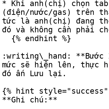
* Khi anh(chị) chọn tab
(điện/nước/gas) trên th
tức là anh(chị) đang th
đó và không cần phải ch
  {% endhint %}

:writing\_hand: **Bước 
mức sẽ hiện lên, thực h
đó ấn Lưu lại.

{% hint style="success" 
**Ghi chú:**
