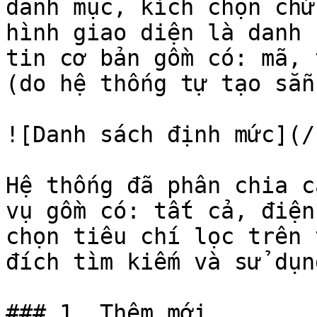
danh mục, kích chọn chứ
hình giao diện là danh 
tin cơ bản gồm có: mã, 
(do hệ thống tự tạo sẵn
![Danh sách định mức](/
Hệ thống đã phân chia c
vụ gồm có: tất cả, điện
chọn tiêu chí lọc trên 
đích tìm kiếm và sử dụn
### 1. Thêm mới
