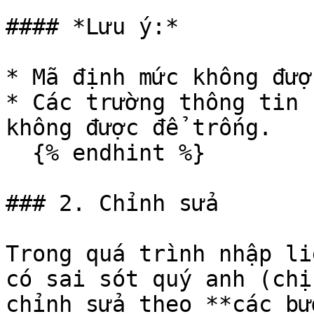
#### *Lưu ý:*

* Mã định mức không đượ
* Các trường thông tin 
không được để trống.

  {% endhint %}

### 2. Chỉnh sửa

Trong quá trình nhập li
có sai sót quý anh (chị
chỉnh sửa theo **các bư