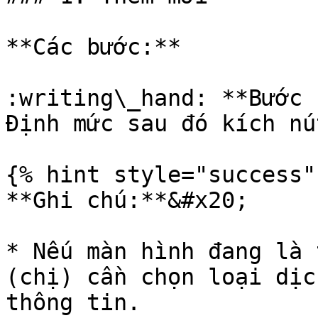
**Các bước:**

:writing\_hand: **Bước 
Định mức sau đó kích nú
{% hint style="success" 
**Ghi chú:**&#x20;

* Nếu màn hình đang là 
(chị) cần chọn loại dịc
thông tin.
