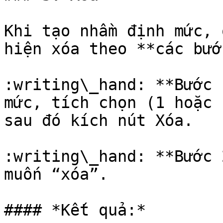
Khi tạo nhầm định mức, 
hiện xóa theo **các bướ
:writing\_hand: **Bước 
mức, tích chọn (1 hoặc 
sau đó kích nút Xóa.

:writing\_hand: **Bước 
muốn “xóa”.

#### *Kết quả:*
