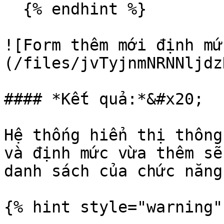
  {% endhint %}

![Form thêm mới định mứ
(/files/jvTyjnmNRNNljdz
#### *Kết quả:*&#x20;

Hệ thống hiển thị thông
và định mức vừa thêm sẽ
danh sách của chức năng.
{% hint style="warning" 