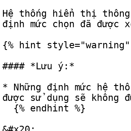
Hệ thống hiển thị thông
định mức chọn đã được x
{% hint style="warning" 
#### *Lưu ý:*

* Những định mức hệ thố
được sử dụng sẽ không đ
  {% endhint %}
