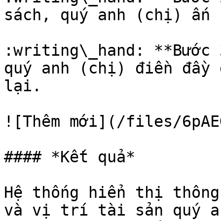
sách, quý anh (chị) ấn 
:writing\_hand: **Bước 
quý anh (chị) điền đầy 
lại.

![Thêm mới](/files/6pAE
#### *Kết quả*

Hệ thống hiển thị thông
và vị trí tài sản quý a