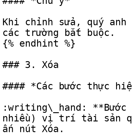
#### *Chú ý*

Khi chỉnh sửa, quý anh 
các trường bắt buộc.

{% endhint %}

### 3. Xóa

#### *Các bước thực hiện
:writing\_hand: **Bước 
nhiều) vị trí tài sản q
ấn nút Xóa.
