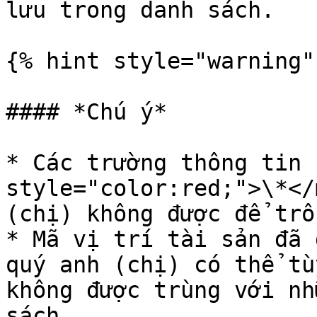
lưu trong danh sách.

{% hint style="warning" 
#### *Chú ý*

* Các trường thông tin 
style="color:red;">\*</
(chị) không được để trốn
* Mã vị trí tài sản đã 
quý anh (chị) có thể tù
không được trùng với nh
sách.
