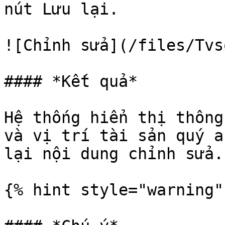
nút Lưu lại.

![Chỉnh sửa](/files/Tvs
#### *Kết quả*

Hệ thống hiển thị thông
và vị trí tài sản quý a
lại nội dung chỉnh sửa.

{% hint style="warning" 