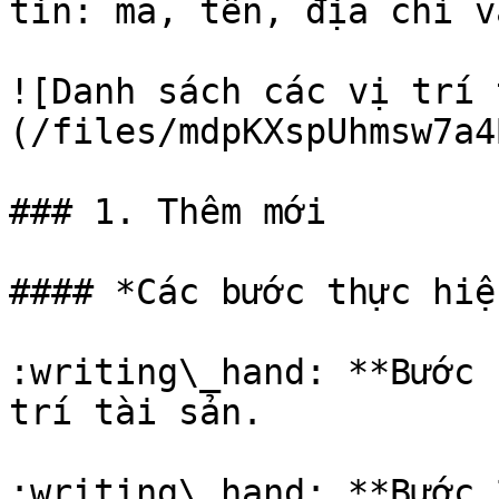
tin: mã, tên, địa chỉ v
![Danh sách các vị trí 
(/files/mdpKXspUhmsw7a4
### 1. Thêm mới

#### *Các bước thực hiện
:writing\_hand: **Bước 
trí tài sản.

:writing\_hand: **Bước 