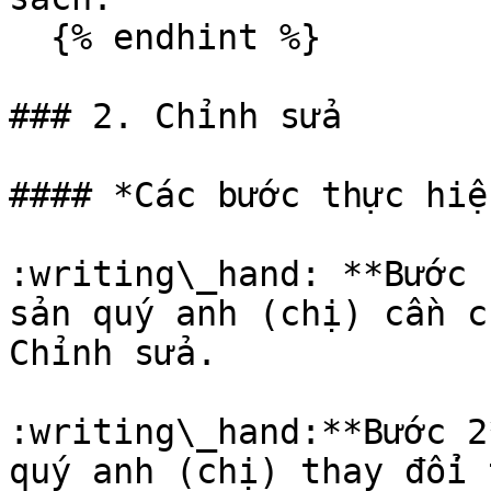
  {% endhint %}

### 2. Chỉnh sửa

#### *Các bước thực hiện
:writing\_hand: **Bước 
sản quý anh (chị) cần c
Chỉnh sửa.

:writing\_hand:**Bước 2
quý anh (chị) thay đổi 