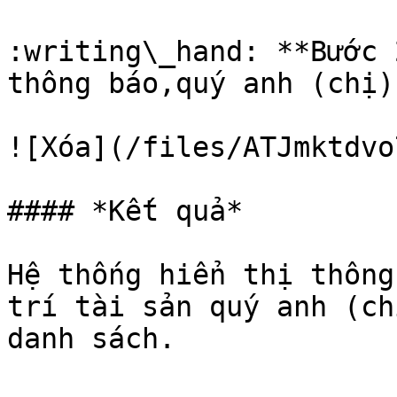
:writing\_hand: **Bước 
thông báo,quý anh (chị)
![Xóa](/files/ATJmktdvo
#### *Kết quả*

Hệ thống hiển thị thông
trí tài sản quý anh (ch