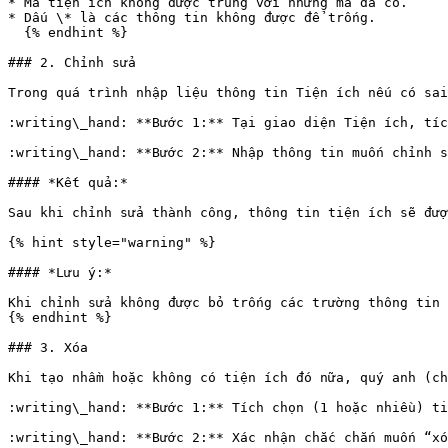
* Mã tiện ích không được trùng với những mã đã có.

* Dấu \* là các thông tin không được để trống.

  {% endhint %}

### 2. Chỉnh sửa

Trong quá trình nhập liệu thông tin Tiện ích nếu có sai
:writing\_hand: **Bước 1:** Tại giao diện Tiện ích, tíc
:writing\_hand: **Bước 2:** Nhập thông tin muốn chỉnh s
#### *Kết quả:*

Sau khi chỉnh sửa thành công, thông tin tiện ích sẽ đượ
{% hint style="warning" %}

#### *Lưu ý:*

Khi chỉnh sửa không được bỏ trống các trường thông tin 
{% endhint %}

### 3. Xóa

Khi tạo nhầm hoặc không có tiện ích đó nữa, quý anh (ch
:writing\_hand: **Bước 1:** Tích chọn (1 hoặc nhiều) ti
:writing\_hand: **Bước 2:** Xác nhận chắc chắn muốn “xó