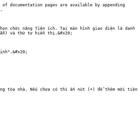
 of documentation pages are available by appending 
.

họn chức năng Tiện ích. Tại màn hình giao diện là danh 
ẵn) và thứ tự hiển thị.&#x20;

ịnh".&#x20;

ng tòa nhà. Nếu chưa có thì ấn nút (+) để thêm mới tiện 