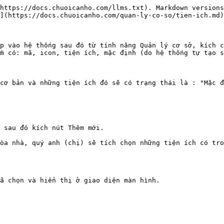
https://docs.chuoicanho.com/llms.txt). Markdown versions
](https://docs.chuoicanho.com/quan-ly-co-so/tien-ich.md)
p vào hệ thống sau đó từ tính năng Quản lý cơ sở, kích c
m có: mã, icon, tiện ích, mặc định (do hệ thống tự tạo s
cơ bản và những tiện ích đó sẽ có trạng thái là : "Mặc đ
 sau đó kích nút Thêm mới.

òa nhà, quý anh (chị) sẽ tích chọn những tiện ích có tro
ã chọn và hiển thị ở giao diện màn hình.
