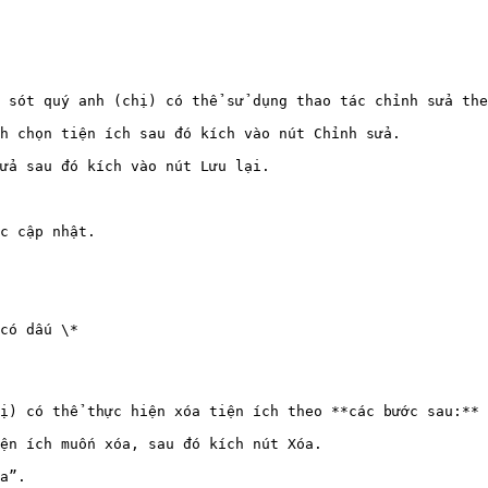
 sót quý anh (chị) có thể sử dụng thao tác chỉnh sửa the
h chọn tiện ích sau đó kích vào nút Chỉnh sửa.

ửa sau đó kích vào nút Lưu lại.

c cập nhật.

có dấu \*

ị) có thể thực hiện xóa tiện ích theo **các bước sau:**

ện ích muốn xóa, sau đó kích nút Xóa.

a”.
