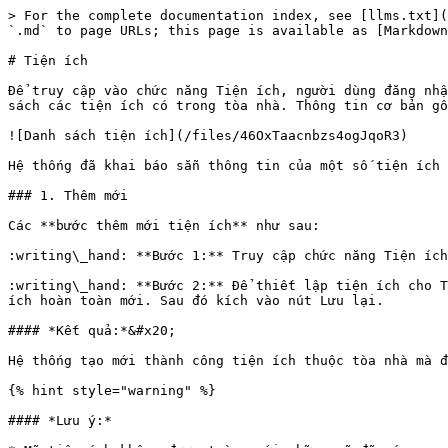
> For the complete documentation index, see [llms.txt](
`.md` to page URLs; this page is available as [Markdown
# Tiện ích

Để truy cập vào chức năng Tiện ích, người dùng đăng nhậ
sách các tiện ích có trong tòa nhà. Thông tin cơ bản gồ
![Danh sách tiện ích](/files/46OxTaacnbzs4ogJqoR3)

Hệ thống đã khai báo sẵn thông tin của một số tiện ích 
### 1. Thêm mới

Các **bước thêm mới tiện ích** như sau:

:writing\_hand: **Bước 1:** Truy cập chức năng Tiện ích
:writing\_hand: **Bước 2:** Để thiết lập tiện ích cho T
ích hoàn toàn mới. Sau đó kích vào nút Lưu lại.

#### *Kết quả:*&#x20;

Hệ thống tạo mới thành công tiện ích thuộc tòa nhà mà đ
{% hint style="warning" %}

#### *Lưu ý:*
