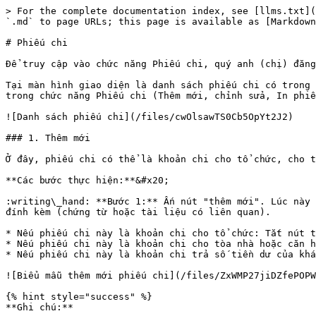
> For the complete documentation index, see [llms.txt](
`.md` to page URLs; this page is available as [Markdown
# Phiếu chi

Để truy cập vào chức năng Phiếu chi, quý anh (chị) đăng
Tại màn hình giao diện là danh sách phiếu chi có trong 
trong chức năng Phiếu chi (Thêm mới, chỉnh sửa, In phiế
![Danh sách phiếu chi](/files/cwOlsawTS0Cb5OpYt2J2)

### 1. Thêm mới

Ở đây, phiếu chi có thể là khoản chi cho tổ chức, cho t
**Các bước thực hiện:**&#x20;

:writing\_hand: **Bước 1:** Ấn nút "thêm mới". Lúc này 
đính kèm (chứng từ hoặc tài liệu có liên quan).

* Nếu phiếu chi này là khoản chi cho tổ chức: Tắt nút t
* Nếu phiếu chi này là khoản chi cho tòa nhà hoặc căn h
* Nếu phiếu chi này là khoản chi trả số tiền dư của khá
![Biểu mẫu thêm mới phiếu chi](/files/ZxWMP27jiDZfePOPW
{% hint style="success" %}

**Ghi chú:**
