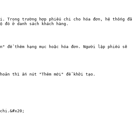
i. Trong trường hợp phiếu chi cho hóa đơn, hệ thống đã 
ộ đó ở danh sách khách hàng.

n" để thêm hạng mục hoặc hóa đơn. Người lập phiếu sẽ 
hoản thì ấn nút "Thêm mới" để khởi tạo.

chi.&#x20;
