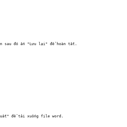
n sau đó ấn "Lưu lại" để hoàn tất.

uất" để tải xuống file word.
