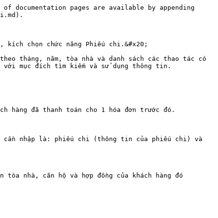
 of documentation pages are available by appending 
i.md).

, kích chọn chức năng Phiếu chi.&#x20;

theo tháng, năm, tòa nhà và danh sách các thao tác có 
 với mục đích tìm kiếm và sử dụng thông tin.

ch hàng đã thanh toán cho 1 hóa đơn trước đó.

 cần nhập là: phiếu chi (thông tin của phiếu chi) và 
n tòa nhà, căn hộ và hợp đồng của khách hàng đó
