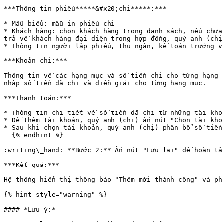
***Thông tin phiếu*****&#x20;chi*****:***

* Mẫu biểu: mẫu in phiếu chi

* Khách hàng: chọn khách hàng trong danh sách, nếu chưa
trả về khách hàng đại diện trong hợp đồng, quý anh (chị
* Thông tin người lập phiếu, thu ngân, kế toán trưởng v
***Khoản chi:***

Thông tin về các hạng mục và số tiền chi cho từng hạng 
nhập số tiền đã chi và diễn giải cho từng hạng mục.

***Thanh toán:***

* Thông tin chi tiết về số tiền đã chi từ những tài kho
* Để thêm tài khoản, quý anh (chị) ấn nút "Chọn tài kho
* Sau khi chọn tài khoản, quý anh (chị) phân bổ số tiền
  {% endhint %}

:writing\_hand: **Bước 2:** Ấn nút "Lưu lại" để hoàn tấ
***Kết quả:***

Hệ thống hiển thị thông báo "Thêm mới thành công" và ph
{% hint style="warning" %}

#### *Lưu ý:*
