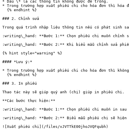
* Dấu \* là các thông tin không được để trống.

* Trong trường hợp xuất phiếu chi cho hóa đơn thì hóa đ
  {% endhint %}

### 2. Chỉnh sửa

Trong quá trình nhập liệu thông tin nếu có phát sinh sa
:writing\_hand: **Bước 1:** Chọn phiếu chi muốn chỉnh s
:writing\_hand: **Bước 2:** Khi biểu mẫu chỉnh sửa phiế
{% hint style="warning" %}

#### *Lưu ý:*

* Trong trường hợp xuất phiếu chi cho hóa đơn thì không
  {% endhint %}

### 3. In phiếu

Thao tác này sẽ giúp quý anh (chị) giúp in phiếu chi.

**Các bước thực hiện:**

:writing\_hand: **Bước 1:** Chọn phiếu chi muốn in sau 
:writing\_hand: **Bước 2:** Biểu mẫu phiếu chi sẽ hiện 
![Xuất phiếu chi](/files/vJVTTkE00jhoJVQFqubh)
