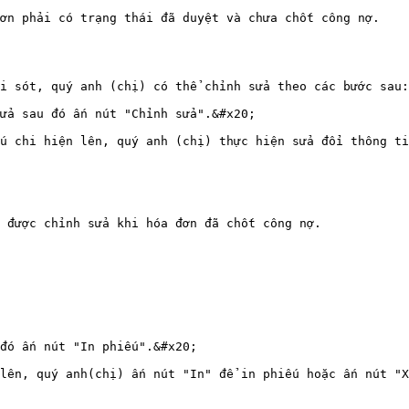
ơn phải có trạng thái đã duyệt và chưa chốt công nợ.

i sót, quý anh (chị) có thể chỉnh sửa theo các bước sau:

ửa sau đó ấn nút "Chỉnh sửa".&#x20;

u chi hiện lên, quý anh (chị) thực hiện sửa đổi thông ti
 được chỉnh sửa khi hóa đơn đã chốt công nợ.

đó ấn nút "In phiếu".&#x20;

lên, quý anh(chị) ấn nút "In" để in phiếu hoặc ấn nút "X