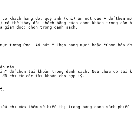
 có khách hàng đó, quý anh (chị) ấn nút dấu + để thêm mớ
) có thể thay đổi khách bằng cách chọn khách trong căn h
à giám đốc: chọn trong danh sách.

mục tương ứng. Ấn nút " Chọn hạng mục" hoặc "Chọn hóa đơ
ản nào.

ản" để chọn tài khoản trong danh sách. Nếu chưa có tài k
 đã chi từ các tài khoản cho hợp lý.

t.

iếu chi vừa thêm sẽ hiển thị trong bảng danh sách phiếu 