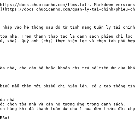
https://docs.chuoicanho.com/llms.txt). Markdown versions
](https://docs.chuoicanho.com/quan-ly-tai-chinh/phieu-ch
 nhập vào hệ thống sau đó từ tính năng Quản lý tài chính
tòa nhà. Trên thanh thao tác là danh sách phiếu chi lọc 
u, xóa). Quý anh (chị) thực hiện lọc và chọn tab phù hợp
òa nhà, cho căn hộ hoặc khoản chi trả số tiền dư của khá
biểu mẫu thêm mới phiếu chi hiện lên, có 2 tab thông tin
òa nhà

ộ: chọn tòa nhà và căn hộ tương ứng trong danh sách.

ch hàng khi đã thanh toán dư cho 1 hóa đơn trước đó: chọ
RSo)
