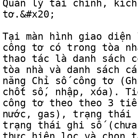
Quản lý tài chính, kích
tơ.&#x20;

Tại màn hình giao diện 
công tơ có trong tòa nh
thao tác là danh sách c
tòa nhà và danh sách cá
năng Chỉ số công tơ (Gh
chốt số, nhập, xóa). Ti
công tơ theo theo 3 tiê
nước, gas), trạng thái 
trạng thái ghi số (chưa
thực hiện lọc và chọn t