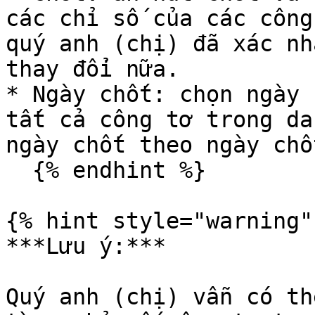
các chỉ số của các công
quý anh (chị) đã xác nh
thay đổi nữa.

* Ngày chốt: chọn ngày 
tất cả công tơ trong da
ngày chốt theo ngày chố
  {% endhint %}

{% hint style="warning" 
***Lưu ý:***

Quý anh (chị) vẫn có th