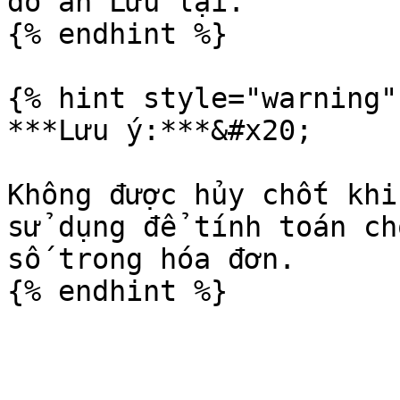
đó ấn Lưu lại.

{% endhint %}

{% hint style="warning" 
***Lưu ý:***&#x20;

Không được hủy chốt khi
sử dụng để tính toán ch
số trong hóa đơn.
