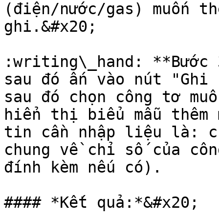
(điện/nước/gas) muốn th
ghi.&#x20;

:writing\_hand: **Bước 
sau đó ấn vào nút "Ghi 
sau đó chọn công tơ muố
hiển thị biểu mẫu thêm 
tin cần nhập liệu là: c
chung về chỉ số của côn
đính kèm nếu có).

#### *Kết quả:*&#x20;
