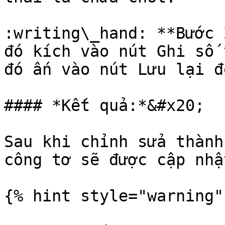
:writing\_hand: **Bước 
đó kích vào nút Ghi số 
đó ấn vào nút Lưu lại đ
#### *Kết quả:*&#x20;

Sau khi chỉnh sửa thành
công tơ sẽ được cập nhật
{% hint style="warning" 