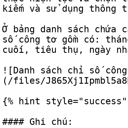
kiếm và sử dụng thông ti
Ở bảng danh sách chứa c
số công tơ gồm có: thán
cuối, tiêu thụ, ngày nh
![Danh sách chỉ số công
(/files/J865Xj1Ipmbl5a8
{% hint style="success" 
#### Ghi chú:
