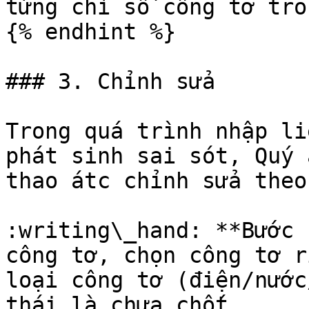
từng chỉ số công tơ tro
{% endhint %}

### 3. Chỉnh sửa

Trong quá trình nhập li
phát sinh sai sót, Quý 
thao átc chỉnh sửa theo
:writing\_hand: **Bước 
công tơ, chọn công tơ r
loại công tơ (điện/nước
thái là chưa chốt.
