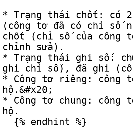
* Trạng thái chốt: có 2
(công tơ đã có chỉ số n
chốt (chỉ số của công t
chỉnh sửa).

* Trạng thái ghi số: ch
ghi chỉ số), đã ghi (cô
* Công tơ riêng: công t
hộ.&#x20;

* Công tơ chung: công t
hộ.

  {% endhint %}
