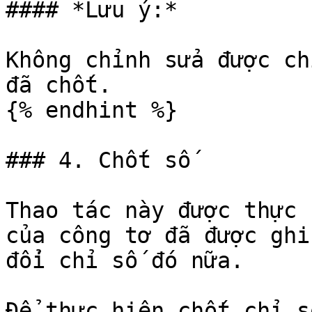
#### *Lưu ý:*

Không chỉnh sửa được ch
đã chốt.

{% endhint %}

### 4. Chốt số

Thao tác này được thực 
của công tơ đã được ghi
đổi chỉ số đó nữa.

Để thực hiện chốt chỉ s