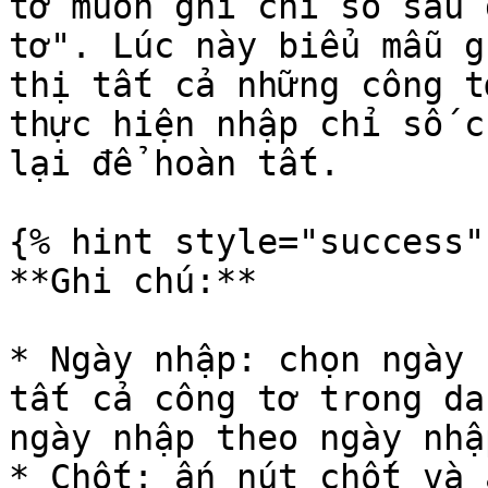
tơ muốn ghi chỉ số sau 
tơ". Lúc này biểu mẫu g
thị tất cả những công t
thực hiện nhập chỉ số c
lại để hoàn tất.

{% hint style="success" 
**Ghi chú:**

* Ngày nhập: chọn ngày 
tất cả công tơ trong da
ngày nhập theo ngày nhậ
* Chốt: ấn nút chốt và 