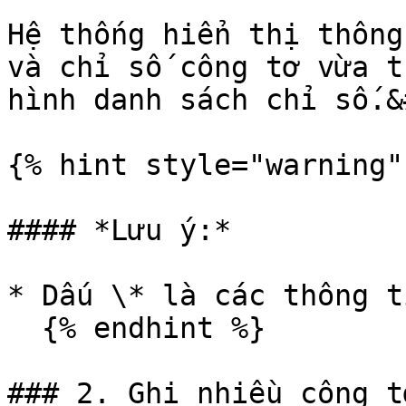
Hệ thống hiển thị thông
và chỉ số công tơ vừa t
hình danh sách chỉ số.&
{% hint style="warning" 
#### *Lưu ý:*

* Dấu \* là các thông t
  {% endhint %}

### 2. Ghi nhiều công tơ