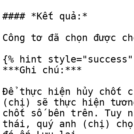
#### *Kết quả:*

Công tơ đã chọn được ch
{% hint style="success" 
***Ghi chú:***

Để thực hiện hủy chốt c
(chị) sẽ thực hiện tươn
chốt số bên trên. Tuy n
thái, quý anh (chị) chọ