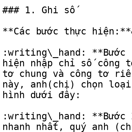
### 1. Ghi số

**Các bước thực hiện:**
:writing\_hand: **Bước 
hiện nhập chỉ số công t
tơ chung và công tơ riê
này, anh(chị) chọn loại
hình dưới đây:

:writing\_hand: **Bước 
nhanh nhất, quý anh (ch