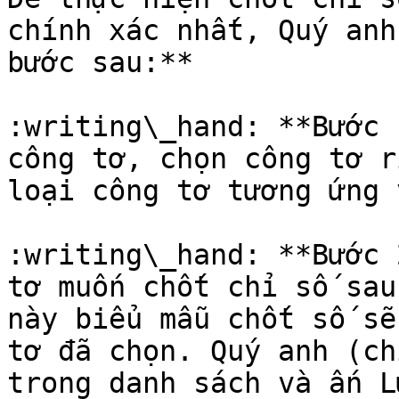
chính xác nhất, Quý anh
bước sau:**

:writing\_hand: **Bước 
công tơ, chọn công tơ r
loại công tơ tương ứng 
:writing\_hand: **Bước 
tơ muốn chốt chỉ số sau
này biểu mẫu chốt số sẽ
tơ đã chọn. Quý anh (ch
trong danh sách và ấn L