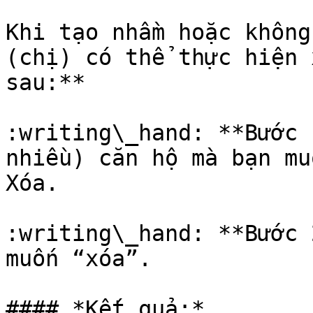
Khi tạo nhầm hoặc không
(chị) có thể thực hiện 
sau:**

:writing\_hand: **Bước 
nhiều) căn hộ mà bạn mu
Xóa.

:writing\_hand: **Bước 
muốn “xóa”.

#### *Kết quả:*
