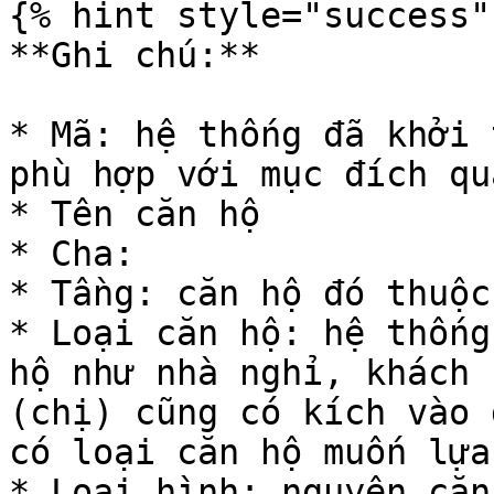
{% hint style="success" 
**Ghi chú:**

* Mã: hệ thống đã khởi 
phù hợp với mục đích qu
* Tên căn hộ

* Cha:

* Tầng: căn hộ đó thuộc
* Loại căn hộ: hệ thống
hộ như nhà nghỉ, khách 
(chị) cũng có kích vào 
có loại căn hộ muốn lựa
* Loại hình: nguyên căn