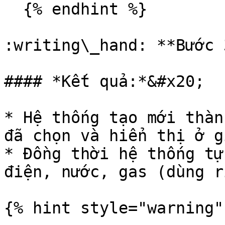
  {% endhint %}

:writing\_hand: **Bước 
#### *Kết quả:*&#x20;

* Hệ thống tạo mới thàn
đã chọn và hiển thị ở g
* Đồng thời hệ thống tự
điện, nước, gas (dùng r
{% hint style="warning" 