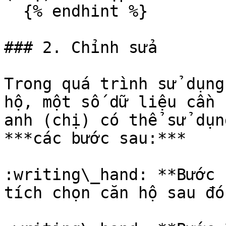
  {% endhint %}

### 2. Chỉnh sửa

Trong quá trình sử dụng
hộ, một số dữ liệu cần 
anh (chị) có thể sử dụn
***các bước sau:***

:writing\_hand: **Bước 
tích chọn căn hộ sau đó