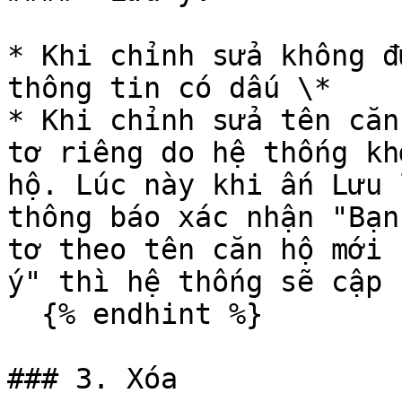
* Khi chỉnh sửa không đ
thông tin có dấu \*

* Khi chỉnh sửa tên căn
tơ riêng do hệ thống kh
hộ. Lúc này khi ấn Lưu 
thông báo xác nhận "Bạn
tơ theo tên căn hộ mới 
ý" thì hệ thống sẽ cập 
  {% endhint %}

### 3. Xóa
