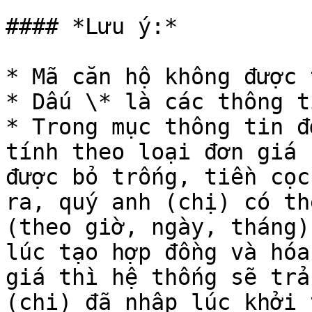
#### *Lưu ý:*

* Mã căn hộ không được 
* Dấu \* là các thông t
* Trong mục thông tin đ
tính theo loại đơn giá 
được bỏ trống, tiền cọc
ra, quý anh (chị) có th
(theo giờ, ngày, tháng)
lúc tạo hợp đồng và hóa
giá thì hệ thống sẽ trả
(chị) đã nhập lúc khởi 