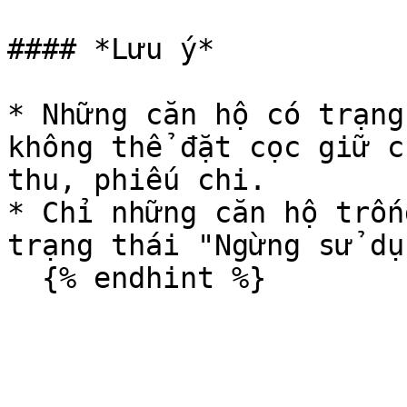
#### *Lưu ý*

* Những căn hộ có trạng
không thể đặt cọc giữ c
thu, phiếu chi.

* Chỉ những căn hộ trốn
trạng thái "Ngừng sử dụn