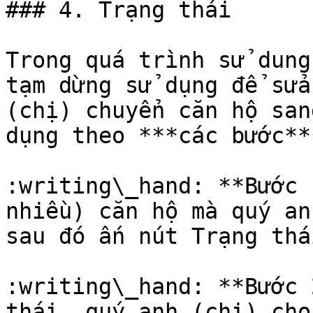
### 4. Trạng thái

Trong quá trình sử dung
tạm dừng sử dụng để sửa
(chị) chuyển căn hộ san
dụng theo ***các bước**
:writing\_hand: **Bước 
nhiều) căn hộ mà quý an
sau đó ấn nút Trạng thái
:writing\_hand: **Bước 
thái, quý anh (chị) chọ