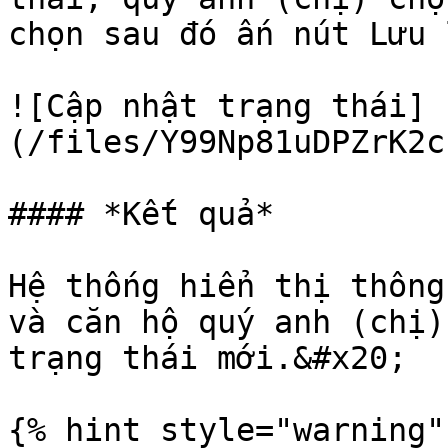
chọn sau đó ấn nút Lưu l
![Cập nhật trạng thái]
(/files/Y99Np81uDPZrK2c
#### *Kết quả*

Hệ thống hiển thị thông
và căn hộ quý anh (chị)
trạng thái mới.&#x20;

{% hint style="warning" 