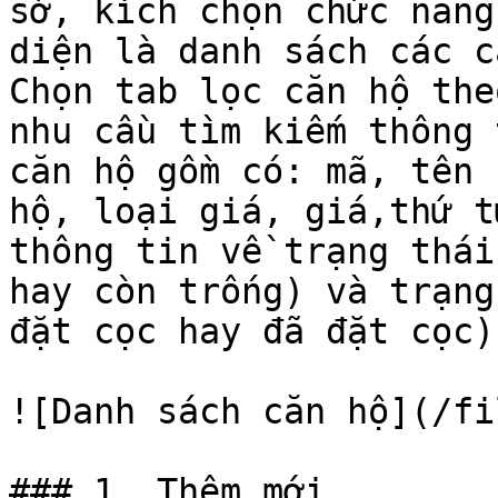
sở, kích chọn chức năng
diện là danh sách các c
Chọn tab lọc căn hộ the
nhu cầu tìm kiếm thông 
căn hộ gồm có: mã, tên 
hộ, loại giá, giá,thứ t
thông tin về trạng thái
hay còn trống) và trạng
đặt cọc hay đã đặt cọc).
![Danh sách căn hộ](/fi
### 1. Thêm mới
