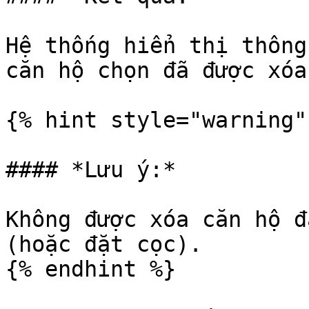
Hệ thống hiển thị thông
căn hộ chọn đã được xóa
{% hint style="warning" 
#### *Lưu ý:*

Không được xóa căn hộ đ
(hoặc đặt cọc).

{% endhint %}
