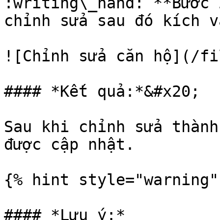
:writing\_hand: **Bước 
chỉnh sửa sau đó kích v
![Chỉnh sửa căn hộ](/fi
#### *Kết quả:*&#x20;

Sau khi chỉnh sửa thành
được cập nhật.

{% hint style="warning" 
#### *Lưu ý:*
