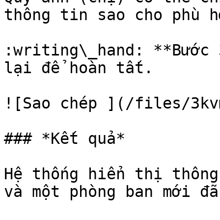
thông tin sao cho phù hợ
:writing\_hand: **Bước 
lại để hoàn tất.

![Sao chép ](/files/3kv
### *Kết quả*

Hệ thống hiển thị thông
và một phòng ban mới đã