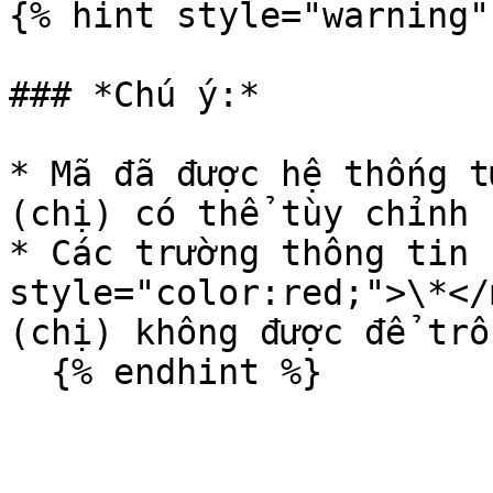
{% hint style="warning" 
### *Chú ý:*

* Mã đã được hệ thống t
(chị) có thể tùy chỉnh 
* Các trường thông tin 
style="color:red;">\*</
(chị) không được để trốn