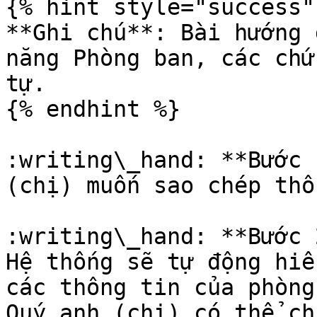
{% hint style="success" 
**Ghi chú**: Bài hướng 
năng Phòng ban, các chứ
tự.

{% endhint %}

:writing\_hand: **Bước 
(chị) muốn sao chép thô
:writing\_hand: **Bước 
Hệ thống sẽ tự động hiể
các thông tin của phòng
Quý anh (chị) có thể ch