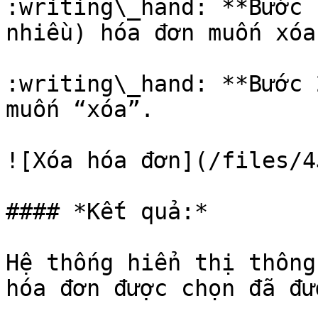
:writing\_hand: **Bước 
nhiều) hóa đơn muốn xóa
:writing\_hand: **Bước 
muốn “xóa”.

![Xóa hóa đơn](/files/4
#### *Kết quả:*

Hệ thống hiển thị thông
hóa đơn được chọn đã đư