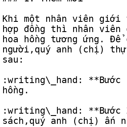
Khi một nhân viên giới 
hợp đồng thì nhân viên 
hoa hồng tương ứng. Để 
người,quý anh (chị) thự
sau:

:writing\_hand: **Bước 
hồng.

:writing\_hand: **Bước 
sách,quý anh (chị) ấn n