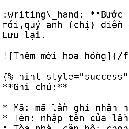
:writing\_hand: **Bước 
mới,quý anh (chị) điền 
Lưu lại.

![Thêm mới hoa hồng](/f
{% hint style="success" 
**Ghi chú:**

* Mã: mã lần ghi nhận h
* Tên: nhập tên của lần
* Tòa nhà, căn hộ: chọn