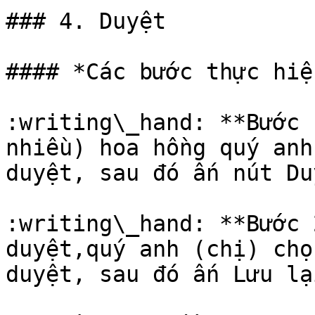
### 4. Duyệt

#### *Các bước thực hiện
:writing\_hand: **Bước 
nhiều) hoa hồng quý anh
duyệt, sau đó ấn nút Duy
:writing\_hand: **Bước 
duyệt,quý anh (chị) chọ
duyệt, sau đó ấn Lưu lại