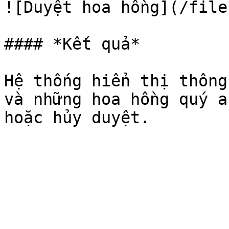
![Duyệt hoa hồng](/file
#### *Kết quả*

Hệ thống hiển thị thông
và những hoa hồng quý a