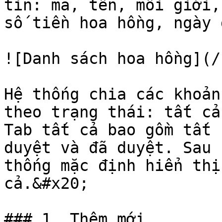
tin: mã, tên, môi giới,
số tiền hoa hồng, ngày 
![Danh sách hoa hồng](/
Hệ thống chia các khoản
theo trạng thái: tất cả
Tab tất cả bao gồm tất 
duyệt và đã duyệt. Sau 
thống mặc định hiển thị
cả.&#x20;

### 1. Thêm mới
