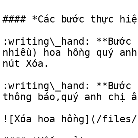
#### *Các bước thực hiện
:writing\_hand: **Bước 
nhiều) hoa hồng quý anh
nút Xóa.

:writing\_hand: **Bước 
thông báo,quý anh chị ấ
![Xóa hoa hồng](/files/