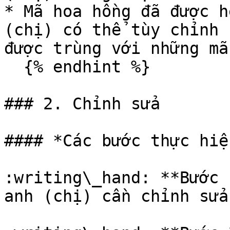
* Mã hoa hồng đã được h
(chị) có thể tùy chỉnh 
được trùng với những mã
  {% endhint %}

### 2. Chỉnh sửa

#### *Các bước thực hiện
:writing\_hand: **Bước 
anh (chị) cần chỉnh sửa