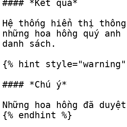
#### *Kết quả*

Hệ thống hiển thị thông
những hoa hồng quý anh 
danh sách.

{% hint style="warning" 
#### *Chú ý*

Những hoa hồng đã duyệt
{% endhint %}
