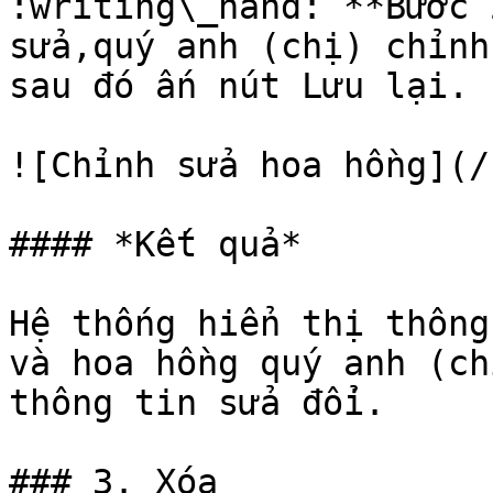
:writing\_hand: **Bước 
sửa,quý anh (chị) chỉnh
sau đó ấn nút Lưu lại.

![Chỉnh sửa hoa hồng](/
#### *Kết quả*

Hệ thống hiển thị thông
và hoa hồng quý anh (ch
thông tin sửa đổi.

### 3. Xóa
