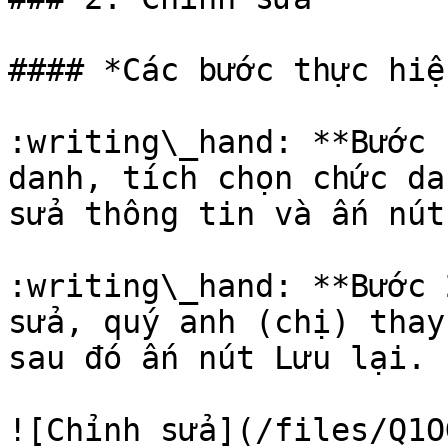
#### *Các bước thực hiện
:writing\_hand: **Bước 
danh, tích chọn chức da
sửa thông tin và ấn nút
:writing\_hand: **Bước 
sửa, quý anh (chị) thay
sau đó ấn nút Lưu lại.

![Chỉnh sửa](/files/Q1O