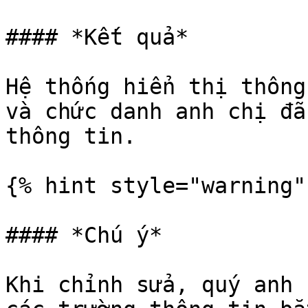
#### *Kết quả*

Hệ thống hiển thị thông
và chức danh anh chị đã
thông tin.

{% hint style="warning" 
#### *Chú ý*

Khi chỉnh sửa, quý anh 