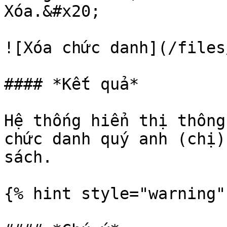
Xóa.&#x20;

![Xóa chức danh](/files
#### *Kết quả*

Hệ thống hiển thị thông
chức danh quý anh (chị)
sách.

{% hint style="warning" 