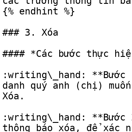
các trường thông tin bắ
{% endhint %}

### 3. Xóa

#### *Các bước thực hiện
:writing\_hand: **Bước 
danh quý anh (chị) muốn
Xóa.

:writing\_hand: **Bước 
thông báo xóa, để xác n