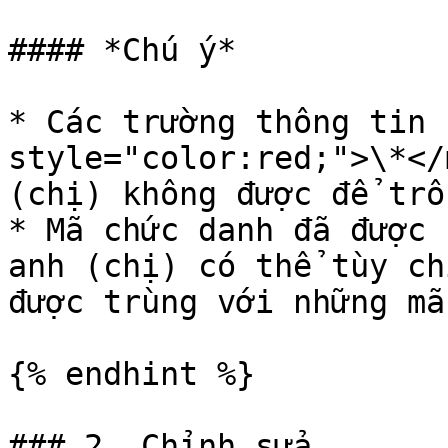
#### *Chú ý*

* Các trường thông tin 
style="color:red;">\*</
(chị) không được để trốn
* Mã chức danh đã được 
anh (chị) có thể tùy ch
được trùng với những mã
{% endhint %}

### 2. Chỉnh sửa
