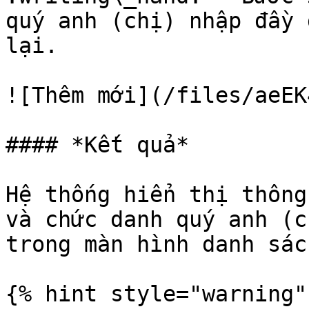
quý anh (chị) nhập đầy 
lại.

![Thêm mới](/files/aeEK
#### *Kết quả*

Hệ thống hiển thị thông
và chức danh quý anh (c
trong màn hình danh sách
{% hint style="warning" 