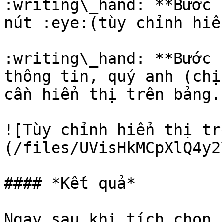
:writing\_hand: **Bước 
nút :eye:(tùy chỉnh hiể
:writing\_hand: **Bước 
thông tin, quý anh (chị
cần hiển thị trên bảng.

![Tùy chỉnh hiển thị tr
(/files/UVisHkMCpXlQ4y2
#### *Kết quả*

Ngay sau khi tích chọn,