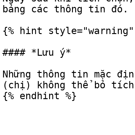
bảng các thông tin đó.

{% hint style="warning" 
#### *Lưu ý*

Những thông tin mặc địn
(chị) không thể bỏ tích